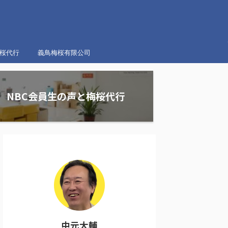
梅桜代行
義鳥梅桜有限公司
NBC会員生の声と梅桜代行
中元大輔