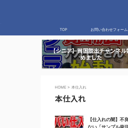
TOP
お問い合わせフォーム
【シニア】貧困脱出チャンネル
めました
HOME
>
本仕入れ
本仕入れ
【仕入れの闇】不良
ない「サンプル発