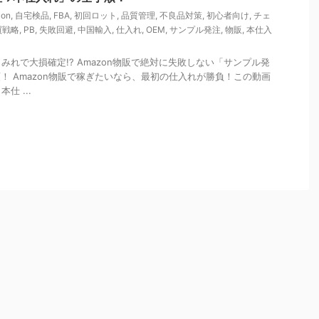
on
,
自宅検品
,
FBA
,
初回ロット
,
品質管理
,
不良品対策
,
初心者向け
,
チェ
買戦略
,
PB
,
失敗回避
,
中国輸入
,
仕入れ
,
OEM
,
サンプル発注
,
物販
,
本仕入
みれで大損確定!? Amazon物販で絶対に失敗しない「サンプル発
！ Amazon物販で稼ぎたいなら、最初の仕入れが勝負！この動画
仕 ...