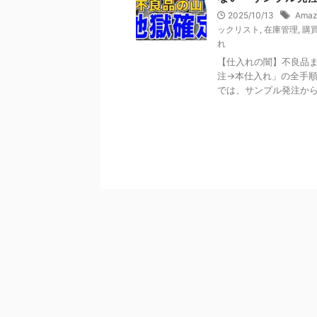
2025/10/13
Amaz
ックリスト
,
在庫管理
,
購
れ
【仕入れの闇】不良品ま
注→本仕入れ」の全手順
では、サンプル発注から本