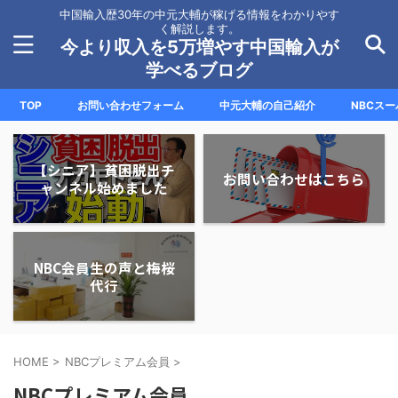
中国輸入歴30年の中元大輔が稼げる情報をわかりやす
く解説します。
今より収入を5万増やす中国輸入が
学べるブログ
TOP
お問い合わせフォーム
中元大輔の自己紹介
NBCス
【シニア】貧困脱出チ
お問い合わせはこちら
ャンネル始めました
NBC会員生の声と梅桜
代行
HOME
>
NBCプレミアム会員
>
NBCプレミアム会員