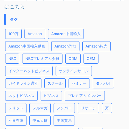
はこちら
タグ
100万
Amazon
Amazon中国輸入
Amazon中国輸入動画
Amazon詐欺
Amazon転売
NBC
NBCプレミアム会員
ODM
OEM
インターネットビジネス
オンラインサロン
ガイドライン遵守
スクール
セミナー
タオバオ
ネットビジネス
ビジネス
プレミアムメンバー
メリット
メルマガ
メンバー
リサーチ
万
不良在庫
中元大輔
中国貿易