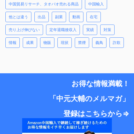
中国貿易リサーチ、タオバオ売れる商品
中国輸入
他とは違う
出品
副業
動画
在宅
売り上げ伸びない
定年退職後収入
実績
対策
情報
成果
物販
現状
禁煙
義鳥
詐欺
お得な情報満載！
「中元大輔のメルマガ」
登録はこちらから⇒