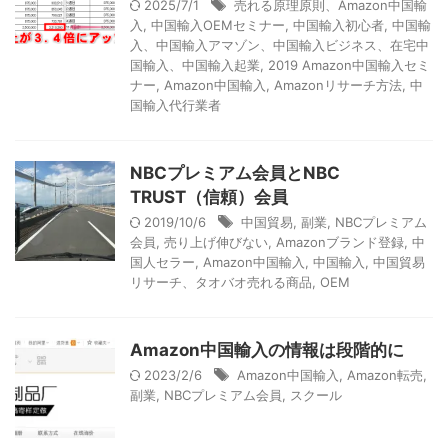
2025/7/1
売れる原理原則、Amazon中国輸
入
,
中国輸入OEMセミナー
,
中国輸入初心者
,
中国輸
入、中国輸入アマゾン、中国輸入ビジネス、在宅中
国輸入、中国輸入起業
,
2019 Amazon中国輸入セミ
ナー
,
Amazon中国輸入
,
Amazonリサーチ方法
,
中
国輸入代行業者
NBCプレミアム会員とNBC
TRUST（信頼）会員
2019/10/6
中国貿易
,
副業
,
NBCプレミアム
会員
,
売り上げ伸びない
,
Amazonブランド登録
,
中
国人セラー
,
Amazon中国輸入
,
中国輸入
,
中国貿易
リサーチ、タオバオ売れる商品
,
OEM
Amazon中国輸入の情報は段階的に
2023/2/6
Amazon中国輸入
,
Amazon転売
,
副業
,
NBCプレミアム会員
,
スクール