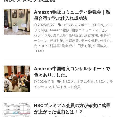
Amazon物販コミュニティ勉強会｜温
泉合宿で学ぶ仕入れ成功法
2025/6/27
ビジネスレポート
,
SHEIN
,
アメ
リカ関税
,
Amazon物販
,
物販コミュニティ
,
セラー
セントラル
,
温泉合宿
,
価格設定
,
継続方法
,
モチベ
ーション
,
挫折対策
,
主婦副業
,
データ分析
,
外注化
,
売上向上
,
利益率
,
副業成功
,
円安対策
,
中国輸入
,
TEMU
Amazon中国輸入コンサルサポートで
色々ありました。
2024/11/6
NBCプレミアム会員
,
NBCオンラ
インサロン
,
NBCトラスト会員
NBCプレミアム会員の方が確実に成果
が上がった理由とは！？