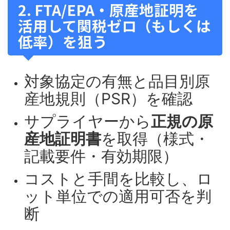
2. FTA/EPA・原産地証明を
活用して関税ゼロ（もしくは
低率）を狙う
対象協定の有無と品目別原
産地規則（PSR）を確認
サプライヤーから
正規の原
産地証明書
を取得（様式・
記載要件・有効期限）
コストと手間を比較し、ロ
ット単位での適用可否を判
断