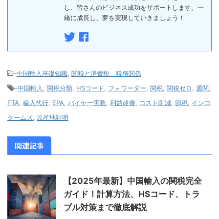
し、皆さんのビジネス成功をサポートします。一
緒に成長し、夢を実現していきましょう！
-
中国輸入基礎知識
,
関税と消費税 税務関係
-
中国輸入
,
関税分類
,
HSコード
,
フォワーダー
,
関税
,
関税ゼロ
,
通関
,
FTA
,
輸入代行
,
EPA
,
バイヤー実務
,
利益改善
,
コスト削減
,
節税
,
インコ
タームズ
,
原産地証明
関連記事
【2025年最新】中国輸入の関税完全
ガイド！計算方法、HSコード、トラ
ブル対策まで徹底解説