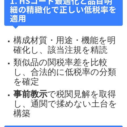
1. HSコード最適化と品目明
細の精緻化で正しい低税率を
適用
構成材質・用途・機能を明
確化し、該当注規を精読
類似品の関税率差を比較
し、合法的に低税率の分類
を確定
事前教示
で税関見解を取得
し、通関で揉めない土台を
構築