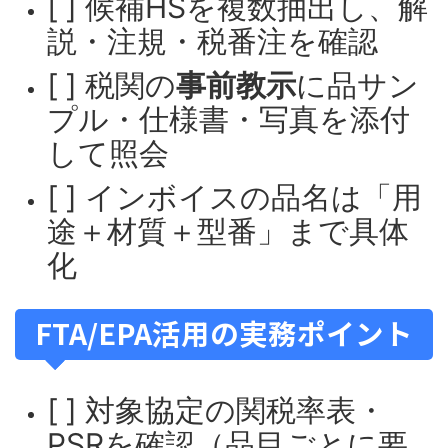
[ ] 候補HSを複数抽出し、解
説・注規・税番注を確認
[ ] 税関の
事前教示
に品サン
プル・仕様書・写真を添付
して照会
[ ] インボイスの品名は「用
途＋材質＋型番」まで具体
化
FTA/EPA活用の実務ポイント
[ ] 対象協定の関税率表・
PSRを確認（品目ごとに要