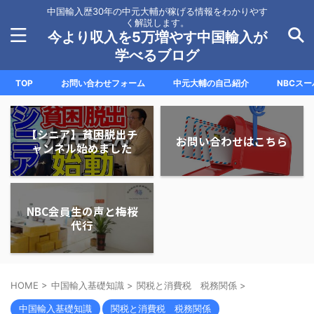
中国輸入歴30年の中元大輔が稼げる情報をわかりやす
く解説します。
今より収入を5万増やす中国輸入が
学べるブログ
TOP
お問い合わせフォーム
中元大輔の自己紹介
NBCス
【シニア】貧困脱出チ
お問い合わせはこちら
ャンネル始めました
NBC会員生の声と梅桜
代行
HOME
>
中国輸入基礎知識
>
関税と消費税 税務関係
>
中国輸入基礎知識
関税と消費税 税務関係