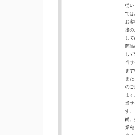
従い
では
お客
接の
して
商品
して
当サ
ます
また
のご
ます
当サ
す。
尚、
業宛