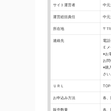
サイト運営者
中元
運営総括責任
中元
所在地
〒11
連絡先
電話番
Ｅメー
※お
お問
※購
さい
ＵＲＬ
TO
お申込み方法
各、
販売数量
各、