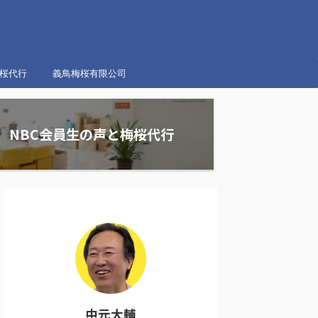
梅桜代行
義鳥梅桜有限公司
NBC会員生の声と梅桜代行
中元大輔