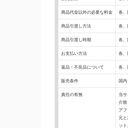
商品代金以外の必要な料金
各、
商品引渡し方法
各、
商品引渡し時期
各、
お支払い方法
各、
返品・不良品について
各、
販売条件
国内
責任の有無
当サ
介致
アフ
元と
ット