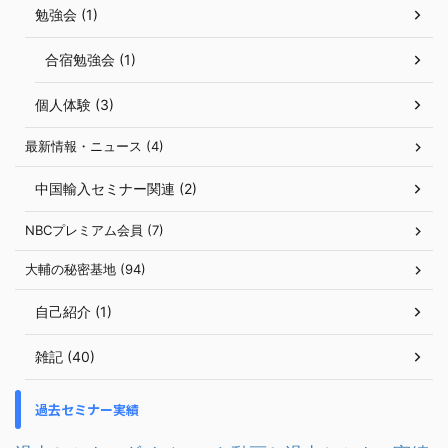
勉強会 (1)
合宿勉強会 (1)
個人体験 (3)
最新情報・ニュース (4)
中国輸入セミナー関連 (2)
NBCプレミアム会員 (7)
大輔の秘密基地 (94)
自己紹介 (1)
雑記 (40)
過去セミナー実績