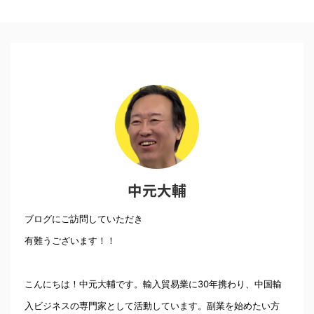
中元大輔
ブログにご訪問していただき
有難うございます！！
こんにちは！中元大輔です。輸入貿易業に30年携わり、中国輸
入ビジネスの専門家として活動しています。副業を始めたい方