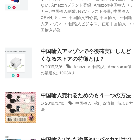
ない
,
Amazonブランド登録
,
Amazon中国輸入セミ
ナー
,
中国輸入副業
,
NBCトラスト会員
,
中国輸入
OEMセミナー
,
中国輸入初心者
,
中国輸入、中国輸
入アマゾン、中国輸入ビジネス、在宅中国輸入、中
国輸入起業
中国輸入アマゾンで今後確実にしんど
くなるストアの特徴とは？
2019/3/6
Amazon中国輸入
,
Amazon画像
の最適化
,
100SKU
中国輸入売れるためのもう一つの方法
2019/3/16
中国輸入
,
稼げる情報
,
売れる方
法
中国輸入でただ徹底的にパクれだけで