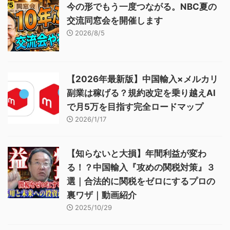
今の形でもう一度つながる。NBC夏の
交流同窓会を開催します
2026/8/5
【2026年最新版】中国輸入×メルカリ
副業は稼げる？規約改定を乗り越えAI
で月5万を目指す完全ロードマップ
2026/1/17
【知らないと大損】年間利益が変わ
る！？中国輸入『攻めの関税対策』３
選｜合法的に関税をゼロにするプロの
裏ワザ｜動画紹介
2025/10/29