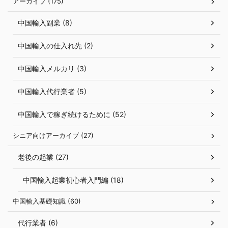
アーカイブ (175)
中国輸入副業 (8)
中国輸入の仕入れ先 (2)
中国輸入メルカリ (3)
中国輸入代行業者 (5)
中国輸入で稼ぎ続けるために (52)
シニア向けアーカイブ (27)
老後の起業 (27)
中国輸入起業初心者入門編 (18)
中国輸入基礎知識 (60)
代行業者 (6)