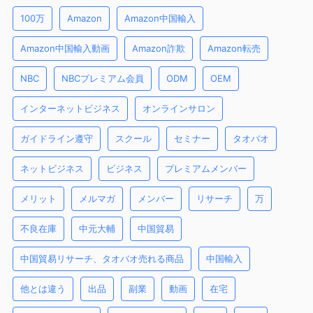
100万
Amazon
Amazon中国輸入
Amazon中国輸入動画
Amazon詐欺
Amazon転売
NBC
NBCプレミアム会員
ODM
OEM
インターネットビジネス
オンラインサロン
ガイドライン遵守
スクール
セミナー
タオバオ
ネットビジネス
ビジネス
プレミアムメンバー
メリット
メルマガ
メンバー
リサーチ
万
不良在庫
中元大輔
中国貿易
中国貿易リサーチ、タオバオ売れる商品
中国輸入
他とは違う
出品
副業
動画
在宅