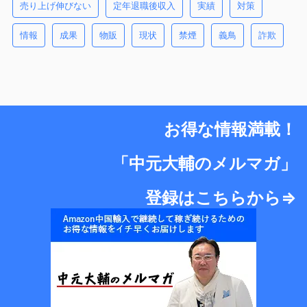
売り上げ伸びない
定年退職後収入
実績
対策
情報
成果
物販
現状
禁煙
義鳥
詐欺
お得な情報満載！
「中元大輔のメルマガ」
登録はこちらから⇒