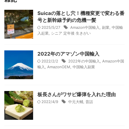
Suicaの落とし穴！機種変更で変わる番
号と新幹線予約の危機一髪
2025/5/27
Amazon中国輸入
,
副業
,
中国輸
入起業
,
シニア 定年後 生きがい
2022年のアマゾン中国輸入
2022/2/2
2022年の中国輸入
,
Amazon中国
輸入
,
AmazonOEM
,
中国輸入副業
板長さんがワサビ爆弾を入れた理由
2022/4/9
中元大輔
,
昔話