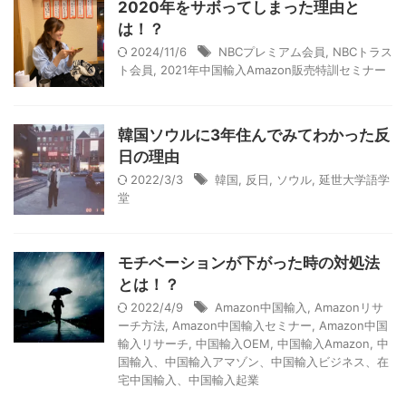
2020年をサボってしまった理由と
は！？
2024/11/6
NBCプレミアム会員
,
NBCトラス
ト会員
,
2021年中国輸入Amazon販売特訓セミナー
韓国ソウルに3年住んでみてわかった反
日の理由
2022/3/3
韓国
,
反日
,
ソウル
,
延世大学語学
堂
モチベーションが下がった時の対処法
とは！？
2022/4/9
Amazon中国輸入
,
Amazonリサ
ーチ方法
,
Amazon中国輸入セミナー
,
Amazon中国
輸入リサーチ
,
中国輸入OEM
,
中国輸入Amazon
,
中
国輸入、中国輸入アマゾン、中国輸入ビジネス、在
宅中国輸入、中国輸入起業