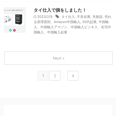
タイ仕入で損をしました！
2023/2/9
タイ仕入
,
不良在庫
,
失敗談
,
売れ
る原理原則、Amazon中国輸入
,
50代起業
,
中国輸
入、中国輸入アマゾン、中国輸入ビジネス、在宅中
国輸入、中国輸入起業
Next »
1
2
…
4