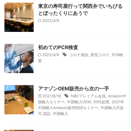
東京の寿司屋行って関西弁でいちびる
とぼったくりにあうで
2022/4/9
初めてのPCR検査
2022/4/9
コロナ感染
,
新型コロナ
,
PCR検
査
アマゾンOEM販売から次の一手
2021/8/18
NBCプレミアム会員
,
Amazon中
国輸入セミナー
,
中国輸入OEM
,
50代起業
,
2021年
中国輸入Amazon販売特訓セミナー
,
中国輸入許認
可 認証
,
中国輸入