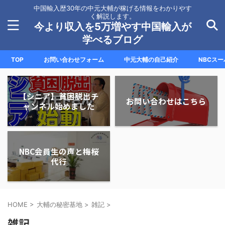
中国輸入歴30年の中元大輔が稼げる情報をわかりやす
く解説します。
今より収入を5万増やす中国輸入が
学べるブログ
TOP
お問い合わせフォーム
中元大輔の自己紹介
NBCス
【シニア】貧困脱出チ
お問い合わせはこちら
ャンネル始めました
NBC会員生の声と梅桜
代行
HOME
>
大輔の秘密基地
>
雑記
>
雑記