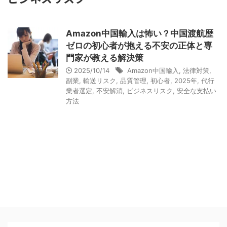
Amazon中国輸入は怖い？中国渡航歴
ゼロの初心者が抱える不安の正体と専
門家が教える解決策
2025/10/14
Amazon中国輸入
,
法律対策
,
副業
,
輸送リスク
,
品質管理
,
初心者
,
2025年
,
代行
業者選定
,
不安解消
,
ビジネスリスク
,
安全な支払い
方法