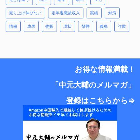
売り上げ伸びない
定年退職後収入
実績
対策
情報
成果
物販
現状
禁煙
義鳥
詐欺
お得な情報満載！
「中元大輔のメルマガ」
登録はこちらから⇒