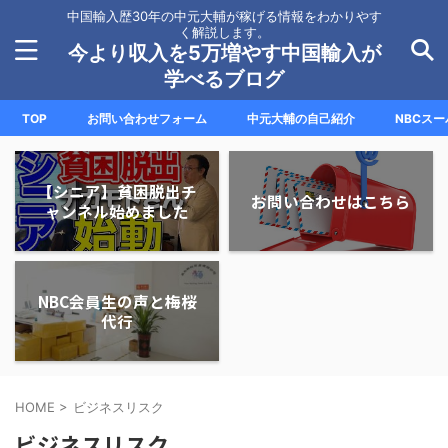
中国輸入歴30年の中元大輔が稼げる情報をわかりやす
く解説します。
今より収入を5万増やす中国輸入が
学べるブログ
TOP
お問い合わせフォーム
中元大輔の自己紹介
NBCス
【シニア】貧困脱出チ
お問い合わせはこちら
ャンネル始めました
NBC会員生の声と梅桜
代行
HOME
>
ビジネスリスク
ビジネスリスク