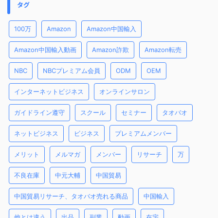
タグ
100万
Amazon
Amazon中国輸入
Amazon中国輸入動画
Amazon詐欺
Amazon転売
NBC
NBCプレミアム会員
ODM
OEM
インターネットビジネス
オンラインサロン
ガイドライン遵守
スクール
セミナー
タオバオ
ネットビジネス
ビジネス
プレミアムメンバー
メリット
メルマガ
メンバー
リサーチ
万
不良在庫
中元大輔
中国貿易
中国貿易リサーチ、タオバオ売れる商品
中国輸入
他とは違う
出品
副業
動画
在宅