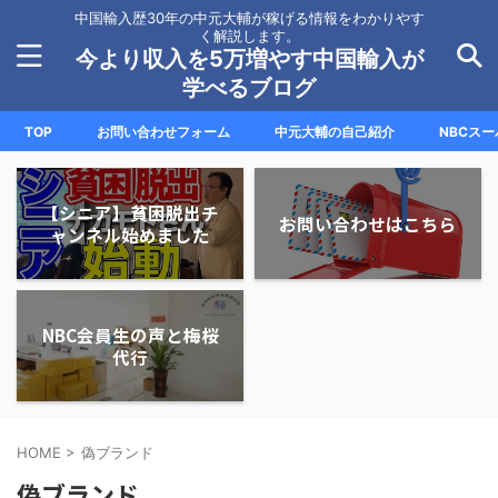
中国輸入歴30年の中元大輔が稼げる情報をわかりやす
く解説します。
今より収入を5万増やす中国輸入が
学べるブログ
TOP
お問い合わせフォーム
中元大輔の自己紹介
NBCス
【シニア】貧困脱出チ
お問い合わせはこちら
ャンネル始めました
NBC会員生の声と梅桜
代行
HOME
>
偽ブランド
偽ブランド