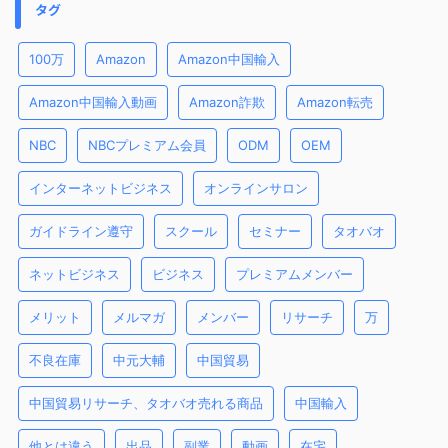
タグ
100万
Amazon
Amazon中国輸入
Amazon中国輸入動画
Amazon詐欺
Amazon転売
NBC
NBCプレミアム会員
ODM
OEM
インターネットビジネス
オンラインサロン
ガイドライン遵守
スクール
セミナー
タオバオ
ネットビジネス
ビジネス
プレミアムメンバー
メリット
メルマガ
メンバー
リサーチ
万
不良在庫
中元大輔
中国貿易
中国貿易リサーチ、タオバオ売れる商品
中国輸入
他とは違う
出品
副業
動画
在宅