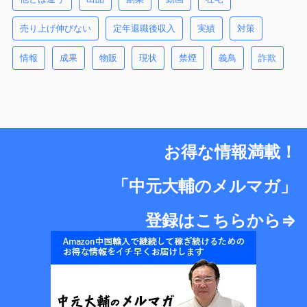
売り上げ伸びない
定年退職後収入
実績
対策
情報
成果
物販
現状
禁煙
義鳥
詐欺
お得な情報満載！
「中元大輔のメルマガ」
登録はこちらから⇒