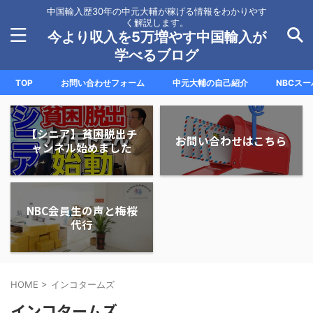
中国輸入歴30年の中元大輔が稼げる情報をわかりやす
く解説します。
今より収入を5万増やす中国輸入が
学べるブログ
TOP
お問い合わせフォーム
中元大輔の自己紹介
NBCス
【シニア】貧困脱出チ
お問い合わせはこちら
ャンネル始めました
NBC会員生の声と梅桜
代行
HOME
>
インコタームズ
インコタームズ