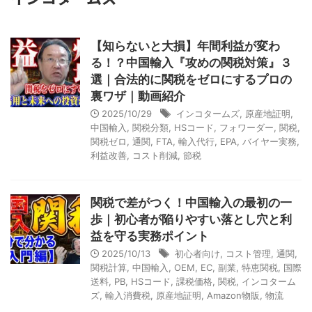
【知らないと大損】年間利益が変わ
る！？中国輸入『攻めの関税対策』３
選｜合法的に関税をゼロにするプロの
裏ワザ｜動画紹介
2025/10/29
インコタームズ
,
原産地証明
,
中国輸入
,
関税分類
,
HSコード
,
フォワーダー
,
関税
,
関税ゼロ
,
通関
,
FTA
,
輸入代行
,
EPA
,
バイヤー実務
,
利益改善
,
コスト削減
,
節税
関税で差がつく！中国輸入の最初の一
歩｜初心者が陥りやすい落とし穴と利
益を守る実務ポイント
2025/10/13
初心者向け
,
コスト管理
,
通関
,
関税計算
,
中国輸入
,
OEM
,
EC
,
副業
,
特恵関税
,
国際
送料
,
PB
,
HSコード
,
課税価格
,
関税
,
インコターム
ズ
,
輸入消費税
,
原産地証明
,
Amazon物販
,
物流