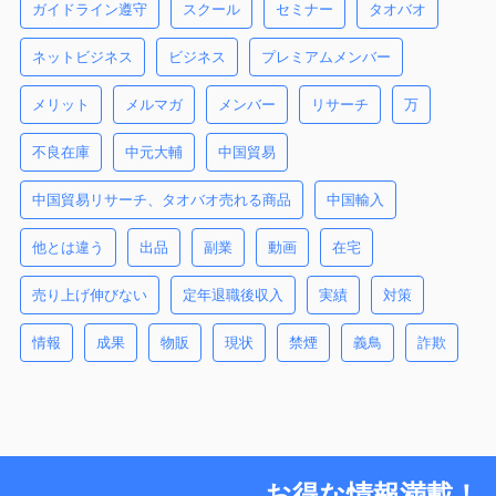
ガイドライン遵守
スクール
セミナー
タオバオ
ネットビジネス
ビジネス
プレミアムメンバー
メリット
メルマガ
メンバー
リサーチ
万
不良在庫
中元大輔
中国貿易
中国貿易リサーチ、タオバオ売れる商品
中国輸入
他とは違う
出品
副業
動画
在宅
売り上げ伸びない
定年退職後収入
実績
対策
情報
成果
物販
現状
禁煙
義鳥
詐欺
お得な情報満載！