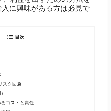
輸入に興味がある方は必見で
目次
と
本
リスク回避
例）
わるコストと責任