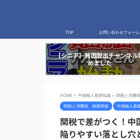
TOP
お問い合わせフォーム
【シニア】貧困脱出チャンネル
めました
HOME
>
中国輸入基礎知識
>
関税と消費
関税と消費税 税務関係
中国輸入基
関税で差がつく！中
陥りやすい落とし穴