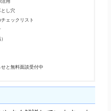
の活用
落とし穴
のチェックリスト
計
易）
らせと無料面談受付中