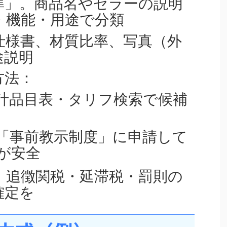
準」。商品名やセラーの説明
・機能・用途で分類
仕様書、材質比率、写真（外
途説明
方法：
計品目表・タリフ検索で候補
「事前教示制度」に申請して
が安全
：追徴関税・延滞税・罰則の
確定を