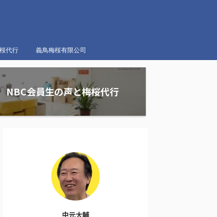
梅桜代行
義鳥梅桜有限公司
NBC会員生の声と梅桜代行
中元大輔