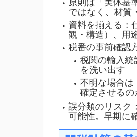
原則は「実体基
ではなく、材質
資料を揃える：
観・構造）、用
税番の事前確認
税関の輸入統
を洗い出す
不明な場合は
確定させるの
誤分類のリスク
可能性。早期に