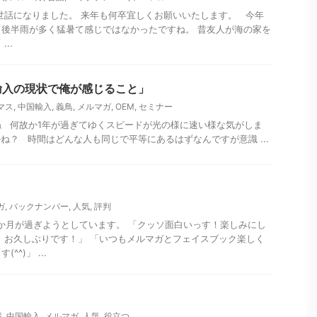
世話になりました。 来年も何卒宜しくお願いいたします。 今年
後半雨が多く猛暑て感じではなかったですね。 昔友人が海の家を
..
輸入の現状で俺が感じること」
マス
,
中国輸入
,
義鳥
,
メルマガ
,
OEM
,
セミナー
 何故か1年が過ぎてゆくスピードが光の様に速い様な気がしま
ね？ 時間はどんな人も同じで平等にあるはずなんですが意識 ...
ガ
,
バックナンバー
,
人気
,
評判
か月が過ぎようとしています。 「クッソ面白いっす！楽しみにし
、お久しぶりです！」 「いつもメルマガとフェイスブック楽しく
^)」 ...
載
,
中国輸入
,
メルマガ
,
人気
,
役立つ