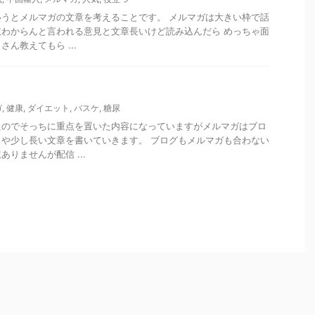
うとメルマガの文章を考えることです。 メルマガは大きい枠で話
わからんと言われる意見と文章長いけど読み込んだら めっちゃ面
ん教えてもら ...
ガ
,
健康
,
ダイエット
,
バスケ
,
糖尿
たのでそっちに重点を置いた内容になっていますがメルマガはブロ
や少し長い文章を書いていきます。 ブログもメルマガも合わない
りませんが配信 ...