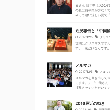
皆さん 旧年中は大変お
の夏は前半雨が少なくて
やって凄い涼しい夏で「 .
近況報告と「中国
2017/12/5
クリス
世間はクリスマスですね
す。 俺だけなんですか
メルマガ
2017/12/5
メルマ
メルマガを書き出して1
てます。」 「中元さん
拝見させていただいてます(^
2016最近の動き
2023/2/6
情報満