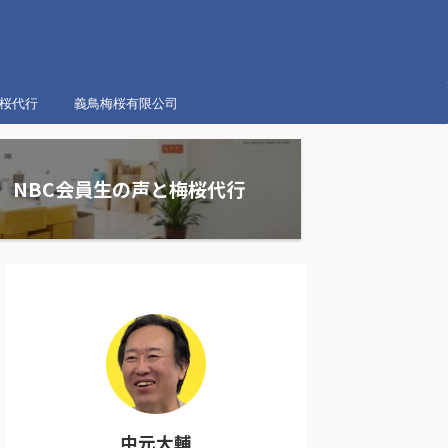
梅桜代行
義鳥梅桜有限公司
NBC会員生の声と梅桜代行
中元大輔