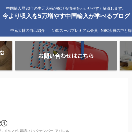
中国輸入歴30年の中元大輔が稼げる情報をわかりやすく解説します。
今より収入を5万増やす中国輸入が学べるブログ
中元大輔の自己紹介
NBCスーパプレミアム会員
NBC会員の声と
始
お問い合わせはこちら
し穴①
入
,
メルマガ
,
昔話
,
バックナンバー
,
アパレル