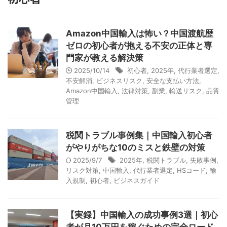
Amazon中国輸入は怖い？中国渡航歴
ゼロの初心者が抱える不安の正体と専
門家が教える解決策
2025/10/14
初心者
,
2025年
,
代行業者選定
,
不安解消
,
ビジネスリスク
,
安全な支払い方法
,
Amazon中国輸入
,
法律対策
,
副業
,
輸送リスク
,
品質
管理
税関トラブル事例集｜中国輸入初心者
がやりがちな10のミスと鉄壁の対策
2025/9/7
2025年
,
税関トラブル
,
失敗事例
,
リスク対策
,
中国輸入
,
代行業者選定
,
HSコード
,
輸
入規制
,
初心者
,
ビジネスガイド
【実録】中国輸入の成功事例3選｜初心