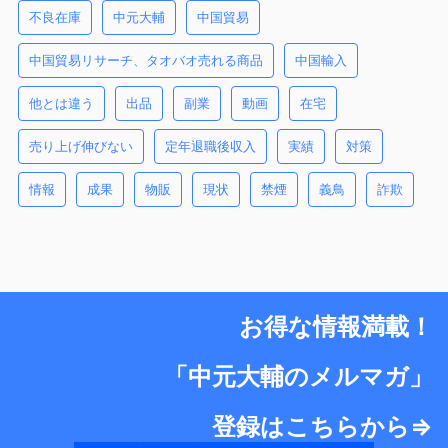
不良在庫
中元大輔
中国貿易
中国貿易リサーチ、タオバオ売れる商品
中国輸入
他とは違う
出品
副業
動画
在宅
売り上げ伸びない
定年退職後収入
実績
対策
情報
成果
物販
現状
禁煙
義鳥
詐欺
お得な情報満載！
「中元大輔のメルマガ」
登録はこちらから⇒