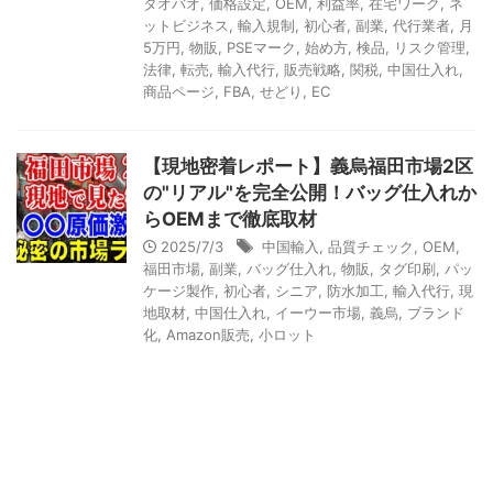
タオバオ
,
価格設定
,
OEM
,
利益率
,
在宅ワーク
,
ネ
ットビジネス
,
輸入規制
,
初心者
,
副業
,
代行業者
,
月
5万円
,
物販
,
PSEマーク
,
始め方
,
検品
,
リスク管理
,
法律
,
転売
,
輸入代行
,
販売戦略
,
関税
,
中国仕入れ
,
商品ページ
,
FBA
,
せどり
,
EC
【現地密着レポート】義烏福田市場2区
の"リアル"を完全公開！バッグ仕入れか
らOEMまで徹底取材
2025/7/3
中国輸入
,
品質チェック
,
OEM
,
福田市場
,
副業
,
バッグ仕入れ
,
物販
,
タグ印刷
,
パッ
ケージ製作
,
初心者
,
シニア
,
防水加工
,
輸入代行
,
現
地取材
,
中国仕入れ
,
イーウー市場
,
義烏
,
ブランド
化
,
Amazon販売
,
小ロット