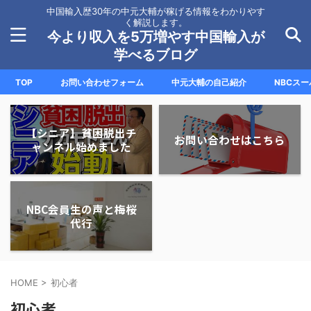
中国輸入歴30年の中元大輔が稼げる情報をわかりやす
く解説します。
今より収入を5万増やす中国輸入が
学べるブログ
TOP
お問い合わせフォーム
中元大輔の自己紹介
NBCス
【シニア】貧困脱出チ
お問い合わせはこちら
ャンネル始めました
NBC会員生の声と梅桜
代行
HOME
>
初心者
初心者