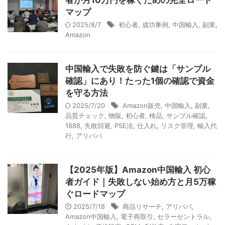
者が月10万円を稼ぐための完全ロード
マップ
2025/8/7
初心者
,
成功事例
,
中国輸入
,
副業
,
Amazon
中国輸入で失敗を防ぐ鍵は「サンプル
確認」にあり！たった1個の確認で資金
を守る方法
2025/7/20
Amazon販売
,
中国輸入
,
副業
,
品質チェック
,
物販
,
初心者
,
検品
,
サンプル確認
,
1688
,
失敗回避
,
PSE法
,
仕入れ
,
リスク管理
,
輸入代
行
,
アリババ
【2025年版】Amazon中国輸入 初心
者ガイド｜失敗しない始め方と月5万稼
ぐロードマップ
2025/7/18
商品リサーチ
,
アリババ
,
Amazon中国輸入
,
電子商取引
,
セラーセントラル
,